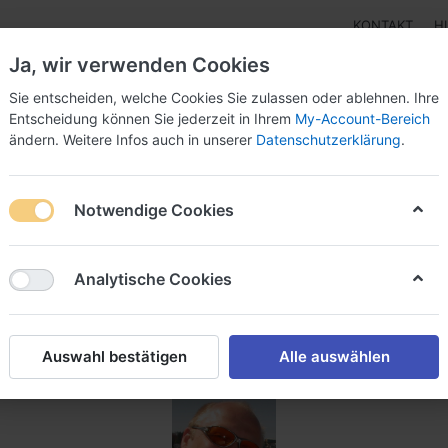
KONTAKT
H
Ja, wir verwenden Cookies
Sie entscheiden, welche Cookies Sie zulassen oder ablehnen. Ihre
Entscheidung können Sie jederzeit in Ihrem
My-Account-Bereich
ändern. Weitere Infos auch in unserer
Datenschutzerklärung
.
pen
Instrumente
Schnäppchenecke
Tarierjacke
Notwendige Cookies
ll
Analytische Cookies
* CMAS.CH
habe ich im 2014
Diving4all
ins Leben gerufen. Mit 
Auswahl bestätigen
Alle auswählen
meine Erfahrung an möglichst viele begeisterte Taucher weiter