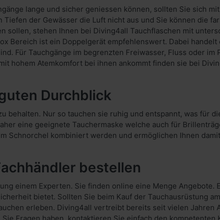
hgänge lange und sicher geniessen können, sollten Sie sich m
en Tiefen der Gewässer die Luft nicht aus und Sie können die 
 sollen, stehen Ihnen bei Diving4all Tauchflaschen mit unter
x Bereich ist ein Doppelgerät empfehlenswert. Dabei handelt 
ind. Für Tauchgänge im begrenzten Freiwasser, Fluss oder im 
t mit hohem Atemkomfort bei ihnen ankommt finden sie bei Diving
guten Durchblick
zu behalten. Nur so tauchen sie ruhig und entspannt, was für d
daher eine geeignete Tauchermaske welche auch für Brillenträger
 Schnorchel kombiniert werden und ermöglichen Ihnen damit 
achhändler bestellen
ung einem Experten. Sie finden online eine Menge Angebote. Es
cherheit bietet. Sollten Sie beim Kauf der Tauchausrüstung am
chen erleben. Diving4all vertreibt bereits seit vielen Jahren
n Sie Fragen haben, kontaktieren Sie einfach den kompetenten