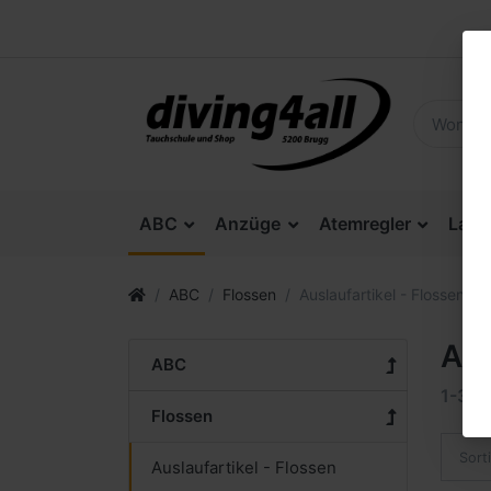
ABC
Anzüge
Atemregler
Lam
ABC
Flossen
Auslaufartikel - Flossen
Aus
ABC
1-3
v
Flossen
Sort
Auslaufartikel - Flossen