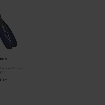
00 S
rbe blau Grösse
ger
40 *