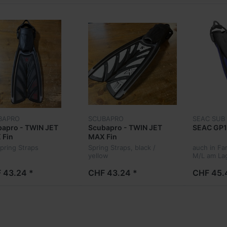
BAPRO
SCUBAPRO
SEAC SUB
apro - TWIN JET
Scubapro - TWIN JET
SEAC GP1
 Fin
MAX Fin
Spring Straps
Spring Straps, black /
auch in Fa
yellow
M/L am La
 43.24 *
CHF 43.24 *
CHF 45.