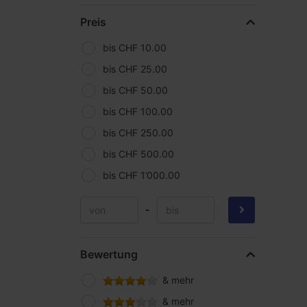
OMS
Preis
Scubapro
Scubatech
bis CHF 10.00
SEAC Sub
bis CHF 25.00
SeaLife
bis CHF 50.00
SeaYa
bis CHF 100.00
SiTech
bis CHF 250.00
Subgear
bis CHF 500.00
TecLine
bis CHF 1’000.00
Uwatec
-
Yellowdiving
Bewertung
& mehr
& mehr