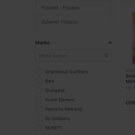
Fussteil - Flossen
Zubehör Flossen
Marke
SCU
Amphibious Outfitters
Scub
Bare
MAX
mit 
Diving4all
Fourth Element
CHF
Heinrichs Weikamp
iQ-Company
McNETT