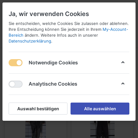
Ja, wir verwenden Cookies
Sie entscheiden, welche Cookies Sie zulassen oder ablehnen.
Ihre Entscheidung können Sie jederzeit in Ihrem
My-Account-
16
Bereich
ändern. Weitere Infos auch in unserer
Menü
Anmelden
Vergleichen
Wunschliste
Warenkorb
Datenschutzerklärung
.
Herren Anzüge und Unterzieher
Notwendige Cookies
Occasion
Analytische Cookies
Herren Anzüge und Unterzieher Occasion
Auswahl bestätigen
Alle auswählen