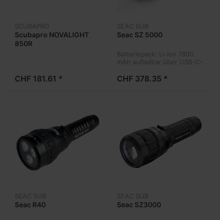
SCUBAPRO
SEAC SUB
Scubapro NOVALIGHT
Seac SZ 5000
850R
Batteriepack: Li-Ion 7800
mAh aufladbar über USB-C-
Anschluss.•Betriebsmodi:
max. Leistung, reduzierte
CHF 181.61 *
CHF 378.35 *
Leistung,
Blinklicht.•Schalterverriegelung
verhindert u...
SEAC SUB
SEAC SUB
Seac R40
Seac SZ3000