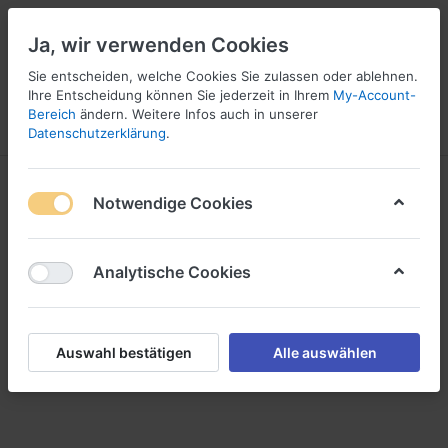
Ja, wir verwenden Cookies
Sie entscheiden, welche Cookies Sie zulassen oder ablehnen.
Ihre Entscheidung können Sie jederzeit in Ihrem
My-Account-
16
Bereich
ändern. Weitere Infos auch in unserer
Menü
Anmelden
Vergleichen
Wunschliste
Warenkorb
Datenschutzerklärung
.
Tauchlampen
Notwendige Cookies
1-12
von
12
Analytische Cookies
Tauchlampen
Filtern
Sortieren
Auswahl bestätigen
Alle auswählen