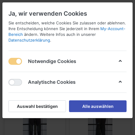
Ja, wir verwenden Cookies
Sie entscheiden, welche Cookies Sie zulassen oder ablehnen.
Ihre Entscheidung können Sie jederzeit in Ihrem
My-Account-
16
Bereich
ändern. Weitere Infos auch in unserer
Menü
Anmelden
Vergleichen
Wunschliste
Warenkorb
Datenschutzerklärung
.
Occasion / gebrauchte Artikel
Notwendige Cookies
Occasion / gebrauchte Artikel
Analytische Cookies
Auswahl bestätigen
Alle auswählen