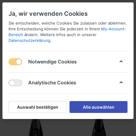
Ja, wir verwenden Cookies
Sie entscheiden, welche Cookies Sie zulassen oder ablehnen.
Ihre Entscheidung können Sie jederzeit in Ihrem
My-Account-
16
Bereich
ändern. Weitere Infos auch in unserer
Menü
Anmelden
Vergleichen
Wunschliste
Warenkorb
Datenschutzerklärung
.
Fussteil - Flossen
Notwendige Cookies
1-2
von
2
Analytische Cookies
Filtern
Sortieren
Auswahl bestätigen
Alle auswählen