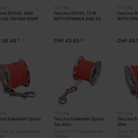
INE
TECLINE
TECLINE
Line SPOOL 40M
TecLine SPOOL 15 M
TecLine 
H SS 100 MM SNAP
WITH SPINNER AND SS
WITH SPI
hole
100 MM SNAP
100 MM 
 56.48 *
CHF 43.83 *
CHF 46.1
INE
TECLINE
TECLINE
ine Edelstahl Spool
TecLine Edelstahl Spool
TecLine E
Tec 45m
30m
l mit SS Doppelender
Spool mit SS Doppelender
Spool mit 
mm
100mm
100mm