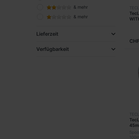
& mehr
TECL
Tec
& mehr
WIT
big 
Lieferzeit
CHF
Verfügbarkeit
TECL
TecL
45m
Spoo
100