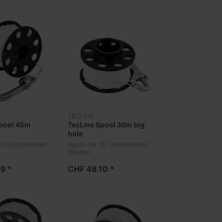
TECLINE
Spool 45m
TecLine Spool 30m big
hole
SS Doppelender
Spool mit SS Doppelender
100mm
9 *
CHF 48.10 *