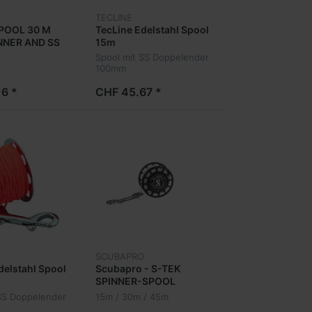
TECLINE
SPOOL 30 M
TecLine Edelstahl Spool
NNER AND SS
15m
SNAP
Spool mit SS Doppelender
100mm
6 *
CHF 45.67 *
SCUBAPRO
delstahl Spool
Scubapro - S-TEK
SPINNER-SPOOL
SS Doppelender
15m / 30m / 45m