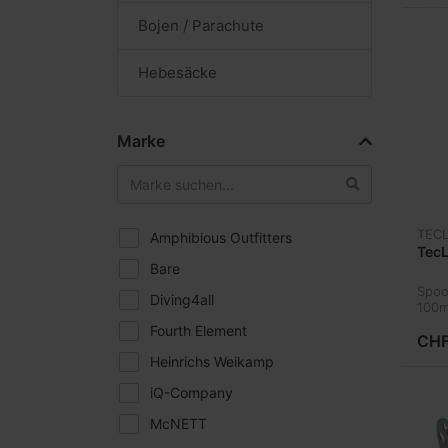
Bojen / Parachute
Hebesäcke
Marke
TECL
Amphibious Outfitters
TecL
Bare
Spoo
Diving4all
100
Fourth Element
CHF
Heinrichs Weikamp
iQ-Company
McNETT