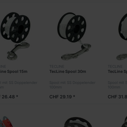
INE
TECLINE
TECLINE
ine Spool 15m
TecLine Spool 30m
TecLine 
l mit SS Doppelender
Spool mit SS Doppelender
Spool mit 
mm
100mm
100mm
 26.48 *
CHF 29.19 *
CHF 31.8