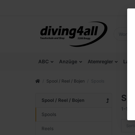
ABC
Anzüge
Atemregler
Lam
Spool / Reel / Bojen
Spools
Spo
Spool / Reel / Bojen
1-16
v
Spools
Sort
Reels