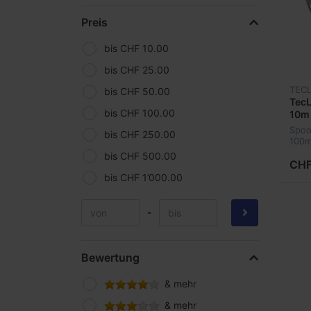
OMS
Preis
Scubapro
Scubatech
bis CHF 10.00
SEAC Sub
bis CHF 25.00
TECL
SeaLife
bis CHF 50.00
TecL
SeaYa
bis CHF 100.00
10m
Spoo
SiTech
bis CHF 250.00
100
Subgear
bis CHF 500.00
CHF
TecLine
bis CHF 1’000.00
Uwatec
-
Yellowdiving
Bewertung
& mehr
& mehr