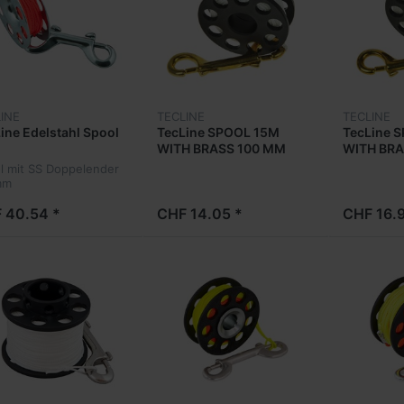
INE
TECLINE
TECLINE
ine Edelstahl Spool
TecLine SPOOL 15M
TecLine 
WITH BRASS 100 MM
WITH BRA
SNAP
SNAP
l mit SS Doppelender
mm
 40.54 *
CHF 14.05 *
CHF 16.9