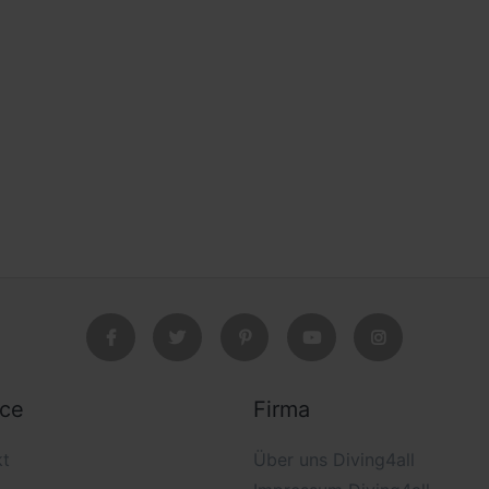
ice
Firma
kt
Über uns Diving4all