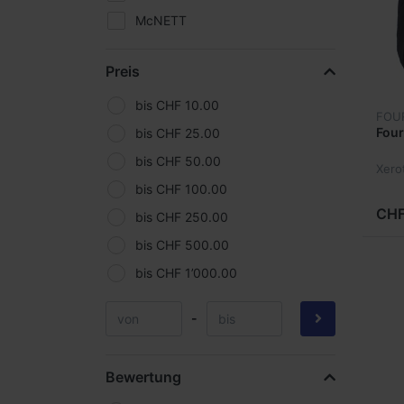
McNETT
OMS
Preis
Scubapro
Scubatech
bis CHF 10.00
FOU
SEAC Sub
Four
bis CHF 25.00
SeaLife
bis CHF 50.00
Xero
SeaYa
bis CHF 100.00
CHF
SiTech
bis CHF 250.00
Subgear
bis CHF 500.00
TecLine
bis CHF 1’000.00
Uwatec
-
Yellowdiving
Bewertung