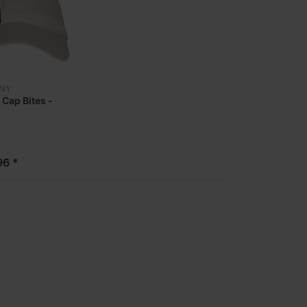
NY
 Cap Bites -
96 *