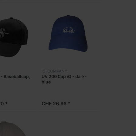
O
IQ-COMPANY
- Baseballcap,
UV 200 Cap iQ - dark-
blue
0 *
CHF 26.96 *