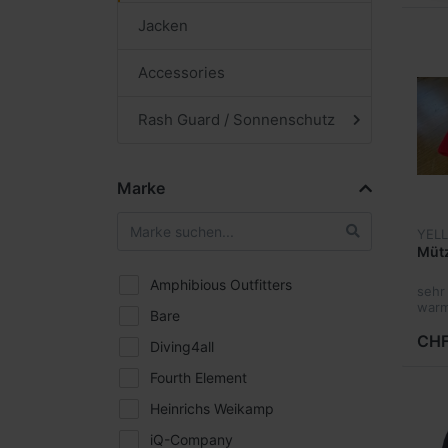
Jacken
Accessories
Rash Guard / Sonnenschutz
Marke
YEL
Mütz
Amphibious Outfitters
sehr
warm
Bare
Tauc
CHF
Diving4all
Fourth Element
Heinrichs Weikamp
iQ-Company