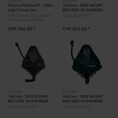
TECLINE
TECLINE
TecLine Peanut 21 - Ultra
TecLine - SIDE MOUNT
Light Travel Set
BCD SIDE 16 AVENGER
Sehr leichtes Wing-Set mit
16 KG BUOYANCY
Harness für die Reise
CHF 582.66 *
CHF 552.93 *
TECLINE
TECLINE
TecLine - SIDE MOUNT
TecLine - SIDE MOUNT
BCD SIDE 16 AVENGER
BCD SIDE 16 AVENGER
MAYA
TRANSILVANIA
16 KG BUOYANCY
16 KG BUOYANCY