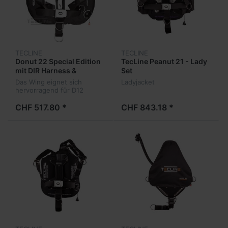
TECLINE
TECLINE
Donut 22 Special Edition
TecLine Peanut 21 - Lady
mit DIR Harness &
Set
Backplate
Das Wing eignet sich
Ladyjacket
hervorragend für D12
Flaschenkonfiguration + 1-2
Stages
CHF 517.80 *
CHF 843.18 *