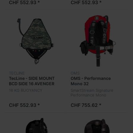
CHF 552.93 *
CHF 552.93 *
TECLINE
OMS
TecLine - SIDE MOUNT
OMS - Performance
BCD SIDE 16 AVENGER
Mono 32
CAMO
16 KG BUOYANCY
SmartStream Signature
Performance Mono
CHF 552.93 *
CHF 755.62 *