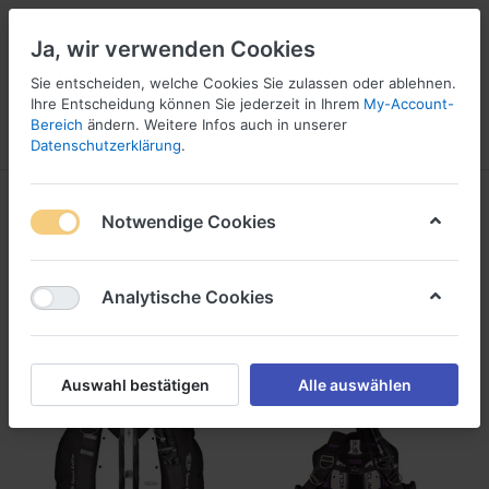
Ja, wir verwenden Cookies
Sie entscheiden, welche Cookies Sie zulassen oder ablehnen.
Ihre Entscheidung können Sie jederzeit in Ihrem
My-Account-
16
Bereich
ändern. Weitere Infos auch in unserer
Menü
Anmelden
Vergleichen
Wunschliste
Warenkorb
Datenschutzerklärung
.
Wing Set
Notwendige Cookies
1-13
von
13
Analytische Cookies
Filtern
Sortieren
Auswahl bestätigen
Alle auswählen