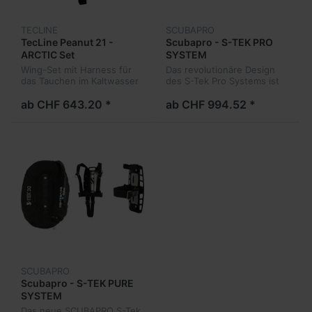
TECLINE
SCUBAPRO
TecLine Peanut 21 -
Scubapro - S-TEK PRO
ARCTIC Set
SYSTEM
Wing-Set mit Harness für
Das revolutionäre Design
das Tauchen im Kaltwasser
des S-Tek Pro Systems ist
für Langlebigkeit gebaut
und mit zahlreichen
ab CHF 643.20 *
ab CHF 994.52 *
Funktionen ausgestattet,
um deinen Tauchgang
einzigartig komf...
SCUBAPRO
Scubapro - S-TEK PURE
SYSTEM
Das neue SCUBAPRO S-Tek