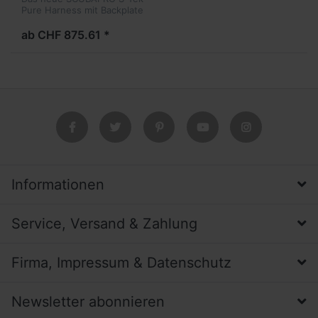
Pure Harness mit Backplate
folgt dem DIR (Doing-It-
Right)-Konzept für das
ab CHF 875.61 *
Tauchen mit Backplate-
Wing-System im
stromlinienförmigen,...
Informationen
Service, Versand & Zahlung
Firma, Impressum & Datenschutz
Newsletter abonnieren