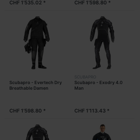
CHF 1’535.02 *
CHF 1’598.80 *
SCUBAPRO
Scubapro - Evertech Dry
Scubapro - Exodry 4.0
Breathable Damen
Man
CHF 1’598.80 *
CHF 1’113.43 *