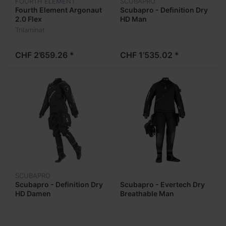
FOURTH ELEMENT
SCUBAPRO
Fourth Element Argonaut
Scubapro - Definition Dry
2.0 Flex
HD Man
Trilaminat
CHF 2’659.26 *
CHF 1’535.02 *
SCUBAPRO
Scubapro - Definition Dry
Scubapro - Evertech Dry
HD Damen
Breathable Man