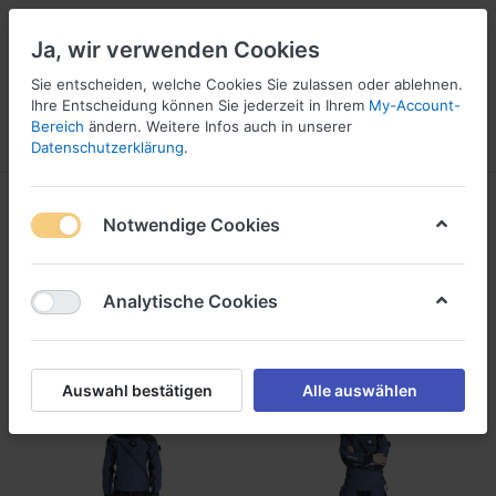
Ja, wir verwenden Cookies
Sie entscheiden, welche Cookies Sie zulassen oder ablehnen.
Ihre Entscheidung können Sie jederzeit in Ihrem
My-Account-
16
Bereich
ändern. Weitere Infos auch in unserer
Menü
Anmelden
Vergleichen
Wunschliste
Warenkorb
Datenschutzerklärung
.
Trockentauchanzüge
Notwendige Cookies
1-16
von
16
Analytische Cookies
Filtern
Sortieren
Auswahl bestätigen
Alle auswählen