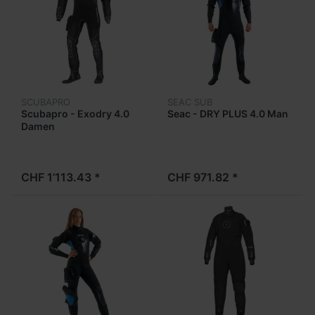
SCUBAPRO
SEAC SUB
Scubapro - Exodry 4.0
Seac - DRY PLUS 4.0 Man
Damen
CHF 1’113.43 *
CHF 971.82 *