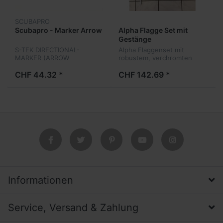
SCUBAPRO
Scubapro - Marker Arrow
Alpha Flagge Set mit
Gestänge
S-TEK DIRECTIONAL-
Alpha Flaggenset mit
MARKER (ARROW
robustem, verchromten
MONSTER)
Gestänge. Das Gestänge ist
3-teilig und kann in der
CHF 44.32 *
CHF 142.69 *
mitgeliefertem Hülle
praktisch versorgt werden.
Informationen
Service, Versand & Zahlung