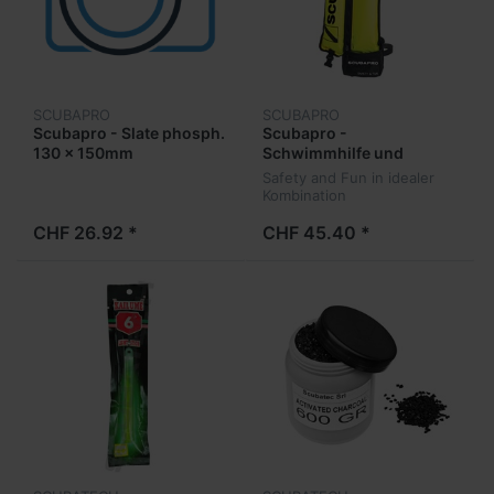
SCUBAPRO
SCUBAPRO
Scubapro - Slate phosph.
Scubapro -
130 x 150mm
Schwimmhilfe und
Sicherheitsboje
Safety and Fun in idealer
Kombination
CHF 26.92 *
CHF 45.40 *