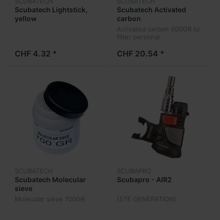
SCUBATECH
SCUBATECH
Scubatech Lightstick,
Scubatech Activated
yellow
carbon
Activated carbon 600GR to
filter personal
CHF 4.32 *
CHF 20.54 *
SCUBATECH
SCUBAPRO
Scubatech Molecular
Scubapro - AIR2
sieve
Molecular sieve 700GR
(5TE GENERATION)