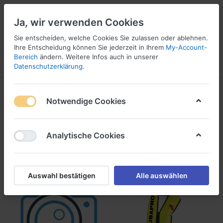
Ja, wir verwenden Cookies
Sie entscheiden, welche Cookies Sie zulassen oder ablehnen.
Ihre Entscheidung können Sie jederzeit in Ihrem
My-Account-
16
Bereich
ändern. Weitere Infos auch in unserer
Menü
Anmelden
Vergleichen
Wunschliste
Warenkorb
Datenschutzerklärung
.
Sicherheit
Notwendige Cookies
1-12
von
12
Analytische Cookies
Filtern
Sortieren
Auswahl bestätigen
Alle auswählen