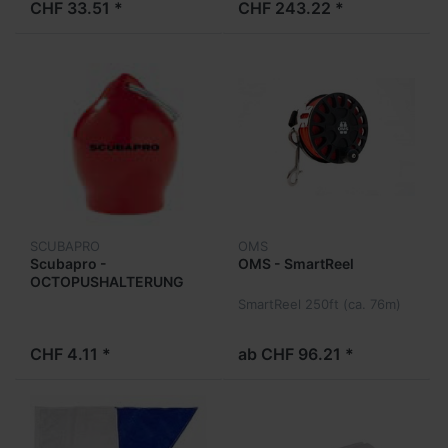
CHF 33.51 *
CHF 243.22 *
SCUBAPRO
OMS
Scubapro -
OMS - SmartReel
OCTOPUSHALTERUNG
BALL, rot
SmartReel 250ft (ca. 76m)
CHF 4.11 *
ab CHF 96.21 *