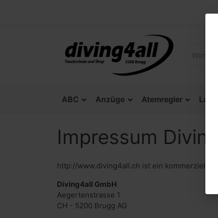
ABC
Anzüge
Atemregler
Lam
Impressum Diving
http://www.diving4all.ch ist ein kommerzielle
Diving4all GmbH
Aegertenstrasse 1
CH - 5200 Brugg AG