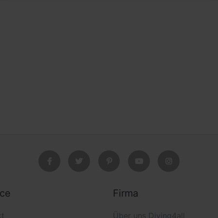
ice
Firma
kt
Über uns Diving4all