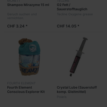
MCNETT
TECLINE
Shampoo Mirazyme 15 ml
O2 Fett /
Sauerstofftauglich
Tribolube 71
Geruch suchen und
Tecline Oxygene grease
vernichten.
CHF 3.24 *
CHF 14.05 *
FOURTH ELEMENT
Fourth Element
Crystal Lube (Sauerstoff
Conscious Explorer Kit
komp. Gleitmittel)
Polaris