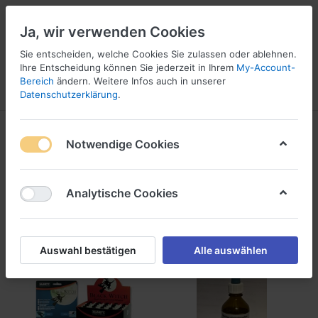
Ja, wir verwenden Cookies
Sie entscheiden, welche Cookies Sie zulassen oder ablehnen.
Ihre Entscheidung können Sie jederzeit in Ihrem
My-Account-
16
Bereich
ändern. Weitere Infos auch in unserer
Menü
Anmelden
Vergleichen
Wunschliste
Warenkorb
Datenschutzerklärung
.
Reinigung / Pflege
Notwendige Cookies
1-15
von
15
Analytische Cookies
Filtern
Sortieren
Auswahl bestätigen
Alle auswählen