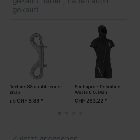
gekauft haben, haben auch
gekauft
TecLine SS double ender
Scubapro - Definition
snap
Weste 6.0, Man
ab CHF 8.86 *
CHF 283.22 *
Zuletzt angesehen