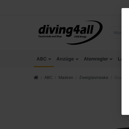
ABC
Anzüge
Atemregler
Lam
ABC
Masken
Zweiglasmaske
Scubap