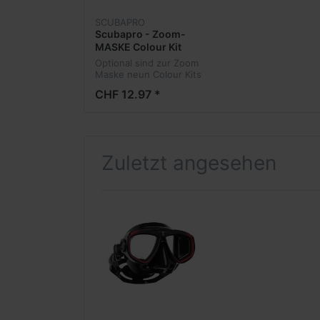
SCUBAPRO
Scubapro - Zoom-
MASKE Colour Kit
Optional sind zur Zoom
Maske neun Colour Kits
(in allen Maskenfarben)
CHF 12.97 *
erhältlich.
Zuletzt angesehen