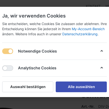
KONTAKT
H
Ja, wir verwenden Cookies
Sie entscheiden, welche Cookies Sie zulassen oder ablehnen. Ihre
Entscheidung können Sie jederzeit in Ihrem
My-Account-Bereich
ändern. Weitere Infos auch in unserer
Datenschutzerklärung
.
pen
Instrumente
Schnäppchenecke
Tarierjacke
Notwendige Cookies
ro - ZOOM Evo Rot / Schwarz
Analytische Cookies
Scubapr
Auswahl bestätigen
Alle auswählen
Schwar
Art.-Nr.
DIV-2