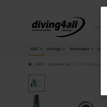
ABC
Anzüge
Atemregler
Lam
ABC
Schorchel Set
SEAC Schnorchelset