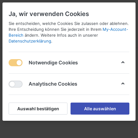
Ja, wir verwenden Cookies
Sie entscheiden, welche Cookies Sie zulassen oder ablehnen.
Ihre Entscheidung können Sie jederzeit in Ihrem
My-Account-
16
Bereich
ändern. Weitere Infos auch in unserer
Menü
Anmelden
Vergleichen
Wunschliste
Warenkorb
Datenschutzerklärung
.
SiTech
Notwendige Cookies
1-2
von
2
Analytische Cookies
Ventile - Peevalve - Latex Manschetten -
Handschuhsysteme
Auswahl bestätigen
Alle auswählen
Filtern
Sortieren