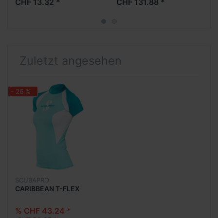
CHF 13.32 *
CHF 131.88 *
Zuletzt angesehen
- 26 %
SCUBAPRO
CARIBBEAN T-FLEX
% CHF 43.24 *