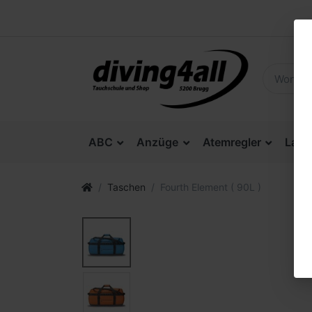
ABC
Anzüge
Atemregler
Lam
Taschen
Fourth Element ( 90L )