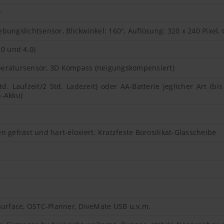
r
ungslichtsensor, Blickwinkel: 160°, Auflösung: 320 x 240 Pixel,
0 und 4.0)
eratursensor, 3D Kompass (neigungskompensiert)
d. Laufzeit/2 Std. Ladezeit) oder AA-Batterie jeglicher Art (bi
n-Akku)
 gefräst und hart-eloxiert. Kratzfeste Borosilikat-Glasscheibe
surface, OSTC-Planner, DiveMate USB u.v.m.