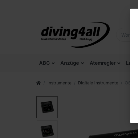
ABC
Anzüge
Atemregler
Lam
Instrumente
Digitale Instrumente
OSTC 