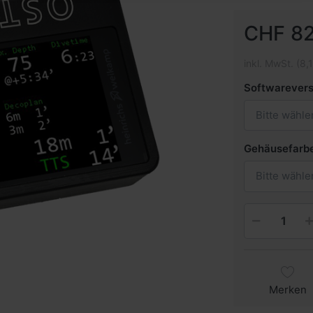
CHF 82
inkl. MwSt. (8,
Softwarevers
Bitte wähle
Gehäusefarb
Bitte wähle
Merken