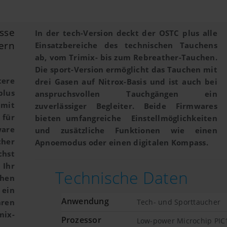
sse
In der tech-Version deckt der OSTC plus alle
ern
Einsatzbereiche des technischen Tauchens
ab, vom Trimix- bis zum Rebreather-Tauchen.
Die sport-Version ermöglicht das Tauchen mit
ere
drei Gasen auf Nitrox-Basis und ist auch bei
plus
anspruchsvollen Tauchgängen ein
 mit
zuverlässiger Begleiter. Beide Firmwares
für
bieten umfangreiche Einstellmöglichkeiten
ware
und zusätzliche Funktionen wie einen
her
Apnoemodus oder einen digitalen Kompass.
chst
 Ihr
Technische Daten
chen
 ein
Anwendung
hren
Tech- und Sporttaucher
mix-
Prozessor
Low-power Microchip PI