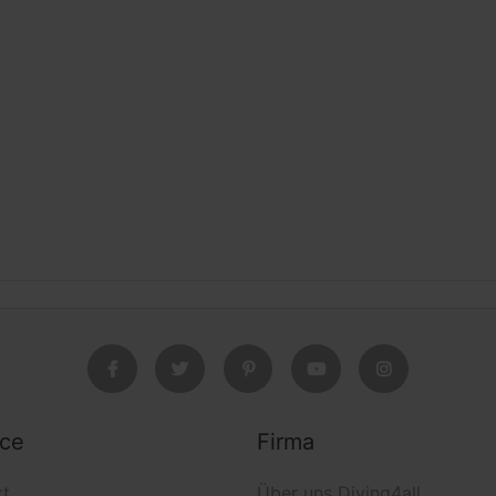
ice
Firma
kt
Über uns Diving4all