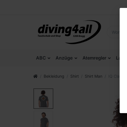
ABC
Anzüge
Atemregler
Lam
Bekleidung
Shirt
Shirt Man
IQ Classic