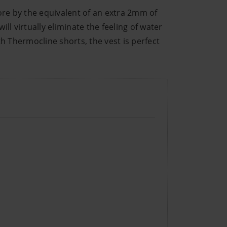
ore by the equivalent of an extra 2mm of
l virtually eliminate the feeling of water
h Thermocline shorts, the vest is perfect