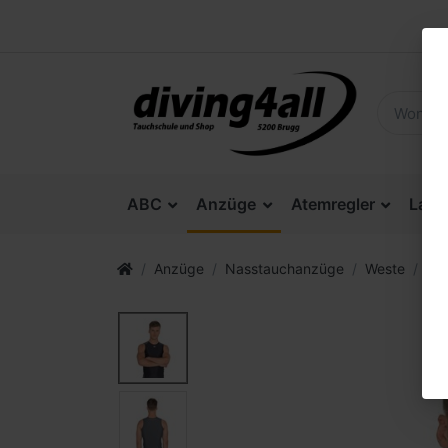
ABC
Anzüge
Atemregler
Lam
Anzüge
Nasstauchanzüge
Weste
ME