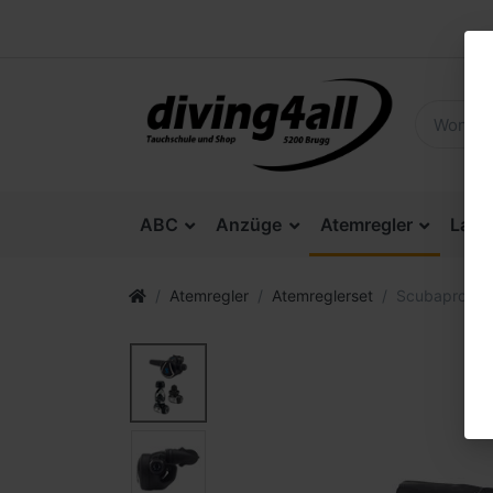
ABC
Anzüge
Atemregler
Lam
Atemregler
Atemreglerset
Scubapro MK