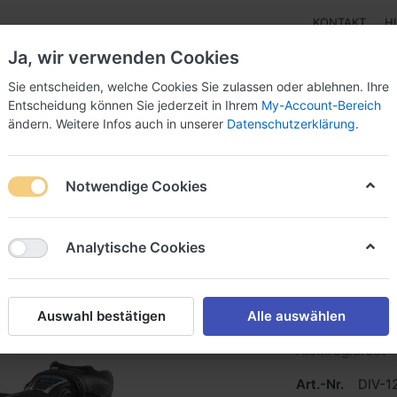
KONTAKT
H
Ja, wir verwenden Cookies
Sie entscheiden, welche Cookies Sie zulassen oder ablehnen. Ihre
Entscheidung können Sie jederzeit in Ihrem
My-Account-Bereich
ändern. Weitere Infos auch in unserer
Datenschutzerklärung
.
pen
Instrumente
Schnäppchenecke
Tarierjacke
Notwendige Cookies
11 / C370
Analytische Cookies
Scubapr
Auswahl bestätigen
Alle auswählen
Atemreglerset
Art.-Nr.
DIV-1