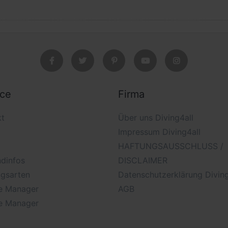
ice
Firma
kt
Über uns Diving4all
Impressum Diving4all
HAFTUNGSAUSSCHLUSS /
dinfos
DISCLAIMER
ngsarten
Datenschutzerklärung Diving
e Manager
AGB
e Manager