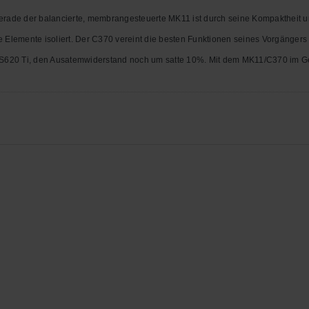
erade der balancierte,
membrangesteuerte MK11 ist durch seine Kompaktheit u
ie
Elemente isoliert.
Der C370 vereint die besten Funktionen seines Vorgänger
S620 Ti, den Ausatemwiderstand noch um satte 10%. Mit dem MK11/C370 im
G