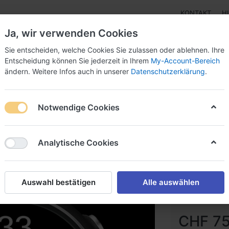
KONTAKT
H
Ja, wir verwenden Cookies
Sie entscheiden, welche Cookies Sie zulassen oder ablehnen. Ihre
Entscheidung können Sie jederzeit in Ihrem
My-Account-Bereich
ändern. Weitere Infos auch in unserer
Datenschutzerklärung
.
pen
Instrumente
Schnäppchenecke
Tarierjacke
Notwendige Cookies
iDive Deep Color
Analytische Cookies
Ratio iD
Auswahl bestätigen
Alle auswählen
Art.-Nr.
DIV-I
CHF 75