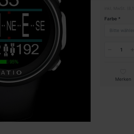
inkl. MwSt. (8,
Farbe
Bitte wähle
Merken