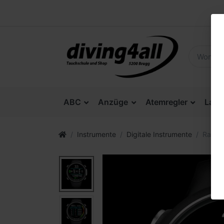
ABC
Anzüge
Atemregler
Lam
Instrumente
Digitale Instrumente
Ratio 