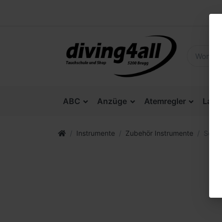
ABC
Anzüge
Atemregler
Lam
Instrumente
Zubehör Instrumente
Scuba