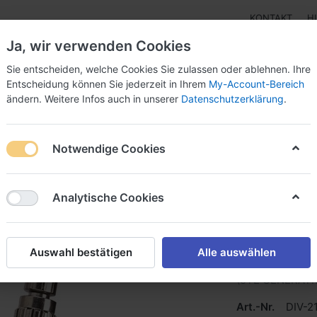
KONTAKT
H
Ja, wir verwenden Cookies
Sie entscheiden, welche Cookies Sie zulassen oder ablehnen. Ihre
Entscheidung können Sie jederzeit in Ihrem
My-Account-Bereich
ändern. Weitere Infos auch in unserer
Datenschutzerklärung
.
pen
Instrumente
Schnäppchenecke
Tarierjacke
Notwendige Cookies
pro - AIR2
Analytische Cookies
Scubapr
Auswahl bestätigen
Alle auswählen
(5TE GENERATI
Art.-Nr.
DIV-2