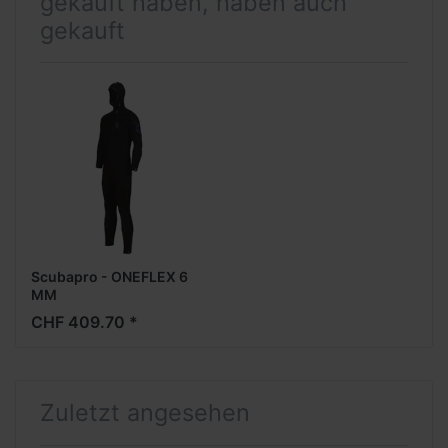
gekauft haben, haben auch
gekauft
Scubapro - ONEFLEX 6
MM
FRONTREISSVERSCHLUSS,
CHF 409.70 *
Man
Zuletzt angesehen