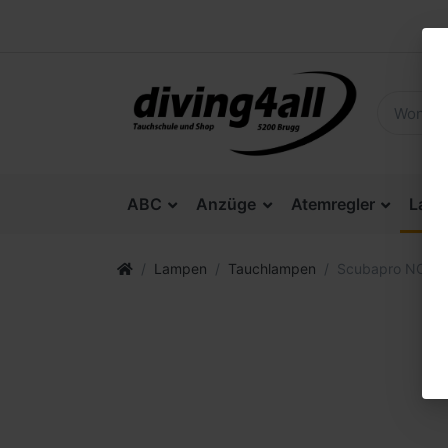
ABC
Anzüge
Atemregler
Lam
Lampen
Tauchlampen
Scubapro NOVA