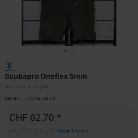
Scubapro Oneflex 5mm
Herrenweste XL/54
Art.-Nr.
DIV-Occ0024
CHF 62.70 *
inkl. MwSt. (8,1%) zzgl.
Versandkosten