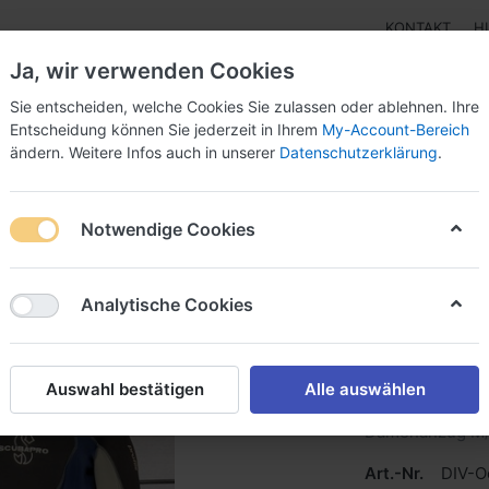
KONTAKT
H
Ja, wir verwenden Cookies
Sie entscheiden, welche Cookies Sie zulassen oder ablehnen. Ihre
Entscheidung können Sie jederzeit in Ihrem
My-Account-Bereich
ändern. Weitere Infos auch in unserer
Datenschutzerklärung
.
pen
Instrumente
Schnäppchenecke
Tarierjacke
Notwendige Cookies
Artikel
Damen Anzüge und Unterzieher
Nass- & Halbtrockent
Analytische Cookies
Scubapr
Auswahl bestätigen
Alle auswählen
Damenanzug M
Art.-Nr.
DIV-O