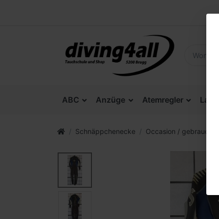
ABC
Anzüge
Atemregler
Lam
Schnäppchenecke
Occasion / gebrauchte 