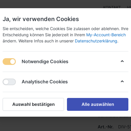
KONTAKT
H
Ja, wir verwenden Cookies
Sie entscheiden, welche Cookies Sie zulassen oder ablehnen. Ihre
Entscheidung können Sie jederzeit in Ihrem
My-Account-Bereich
ändern. Weitere Infos auch in unserer
Datenschutzerklärung
.
pen
Instrumente
Schnäppchenecke
Tarierjacke
Notwendige Cookies
nbrille
Analytische Cookies
Scubapr
Auswahl bestätigen
Alle auswählen
Schwarz / Blau
Art.-Nr.
DIV-5