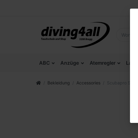
ABC
Anzüge
Atemregler
Lam
Bekleidung
Accessories
Scubapro Sonne