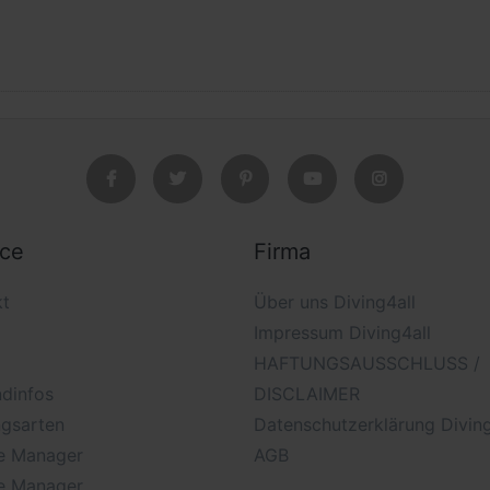
ice
Firma
kt
Über uns Diving4all
Impressum Diving4all
HAFTUNGSAUSSCHLUSS /
dinfos
DISCLAIMER
ngsarten
Datenschutzerklärung Diving
e Manager
AGB
e Manager