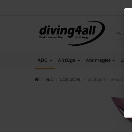
ABC
Anzüge
Atemregler
Lam
ABC
Schnorchel
Scubapro - SPECTRA