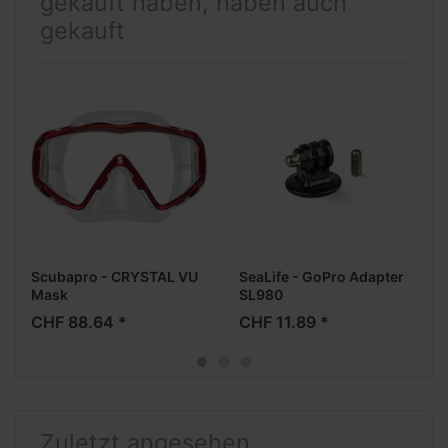
gekauft haben, haben auch
gekauft
Scubapro - CRYSTAL VU
SeaLife - GoPro Adapter
Mask
SL980
CHF 88.64 *
CHF 11.89 *
Zuletzt angesehen