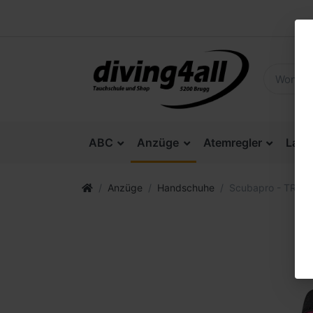
ABC
Anzüge
Atemregler
Lam
Anzüge
Handschuhe
Scubapro - TROPI