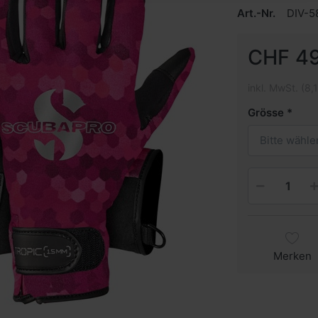
Art.-Nr.
DIV-5
CHF 49
inkl. MwSt. (8,
Grösse
Bitte wähle
Merken