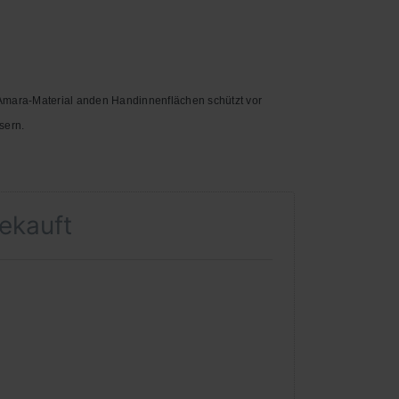
 Amara-Material anden Handinnenflächen schützt vor
sern.
gekauft