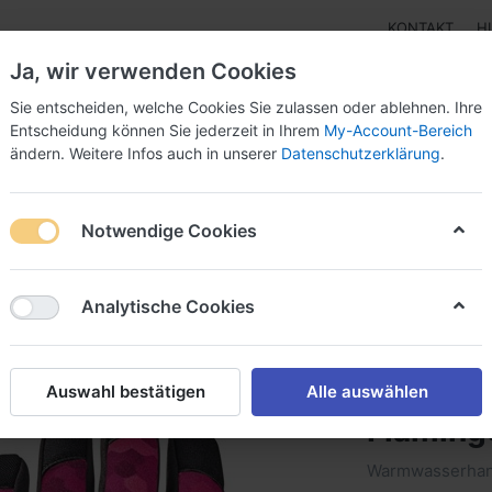
KONTAKT
H
Ja, wir verwenden Cookies
Sie entscheiden, welche Cookies Sie zulassen oder ablehnen. Ihre
Entscheidung können Sie jederzeit in Ihrem
My-Account-Bereich
ändern. Weitere Infos auch in unserer
Datenschutzerklärung
.
pen
Instrumente
Schnäppchenecke
Tarierjacke
Notwendige Cookies
C Gloves 1.5 Flamingo
Analytische Cookies
Scubapr
Auswahl bestätigen
Alle auswählen
Flaming
Warmwasserhan