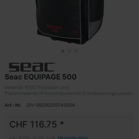
Seac EQUIPAGE 500
Material: 600D Polyester und
Planenmaterial.•Flossentasche mit Entwässerungssystem
Art.-Nr.
DIV-0920025014000A
CHF 116.75 *
inkl. MwSt. (8,1%) zzgl.
Versandkosten