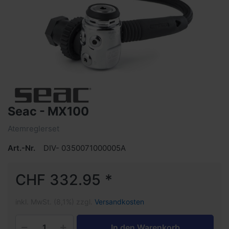
Seac - MX100
Atemreglerset
Art.-Nr.
DIV- 0350071000005A
CHF 332.95 *
inkl. MwSt. (8,1%) zzgl.
Versandkosten
In den Warenkorb