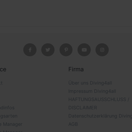
ice
Firma
kt
Über uns Diving4all
Impressum Diving4all
HAFTUNGSAUSSCHLUSS /
dinfos
DISCLAIMER
ngsarten
Datenschutzerklärung Diving
e Manager
AGB