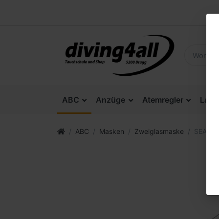
ABC
Anzüge
Atemregler
Lam
ABC
Masken
Zweiglasmaske
SEAC O