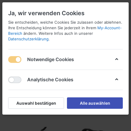
Ja, wir verwenden Cookies
Sie entscheiden, welche Cookies Sie zulassen oder ablehnen.
Ihre Entscheidung können Sie jederzeit in Ihrem
My-Account-
16
Bereich
ändern. Weitere Infos auch in unserer
Menü
Anmelden
Vergleichen
Wunschliste
Warenkorb
Datenschutzerklärung
.
SeaYa
Notwendige Cookies
1-13
von
13
Analytische Cookies
Unterwasser Lichtsysteme / Tanklampen
Filtern
Sortieren
Auswahl bestätigen
Alle auswählen