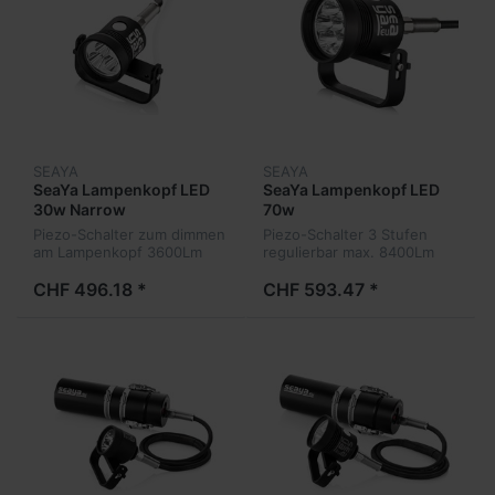
SEAYA
SEAYA
SeaYa Lampenkopf LED
SeaYa Lampenkopf LED
30w Narrow
70w
Piezo-Schalter zum dimmen
Piezo-Schalter 3 Stufen
am Lampenkopf 3600Lm
regulierbar max. 8400Lm
CHF 496.18 *
CHF 593.47 *