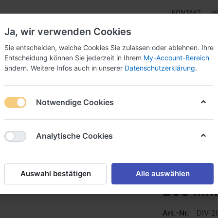
KONTAKT
H
Ja, wir verwenden Cookies
Sie entscheiden, welche Cookies Sie zulassen oder ablehnen. Ihre
Entscheidung können Sie jederzeit in Ihrem
My-Account-Bereich
ändern. Weitere Infos auch in unserer
Datenschutzerklärung
.
pen
Instrumente
Schnäppchenecke
Tarierjacke
Notwendige Cookies
kurz, 203 MM
Analytische Cookies
Tauchge
Auswahl bestätigen
Alle auswählen
203 MM
Art.-Nr.
DIV-2