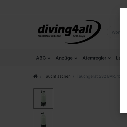
ABC
Anzüge
Atemregler
Lam
Tauchflaschen
Tauchgerät 232 BAR, 12L 