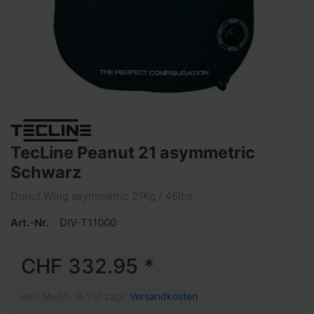
TecLine Peanut 21 asymmetric
Schwarz
Donut Wing asymmetric 21Kg / 46lbs
Art.-Nr.
DIV-T11000
CHF 332.95 *
inkl. MwSt. (8,1%) zzgl.
Versandkosten