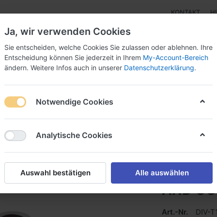
KONTAKT
H
Ja, wir verwenden Cookies
Sie entscheiden, welche Cookies Sie zulassen oder ablehnen. Ihre
Entscheidung können Sie jederzeit in Ihrem
My-Account-Bereich
ändern. Weitere Infos auch in unserer
Datenschutzerklärung
.
pen
Instrumente
Schnäppchenecke
Tarierjacke
Notwendige Cookies
EGULATOR R4 TEC2 AND OCTOPUS - EN250A
Analytische Cookies
TecLine
Auswahl bestätigen
Alle auswählen
AND OC
Art.-Nr.
DIV-T