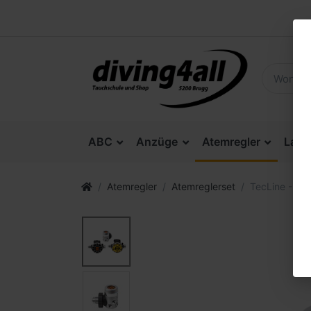
ABC
Anzüge
Atemregler
Lam
Atemregler
Atemreglerset
TecLine - R