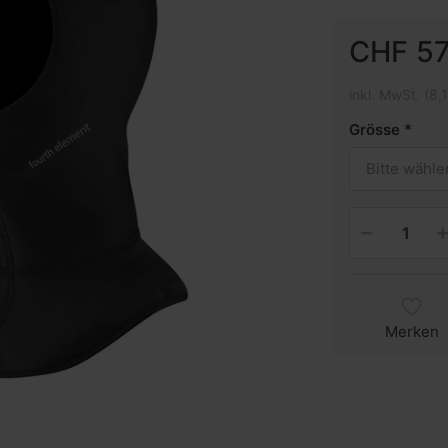
CHF 57
inkl. MwSt. (8,
Grösse
Bitte wähle
Merken