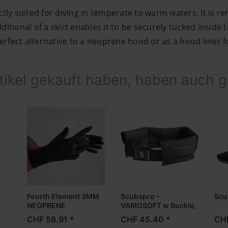
tly suited for diving in temperate to warm waters. It is 
tional of a skirt enables it to be securely tucked inside 
perfect alternative to a neoprene hood or as a hood liner 
rtikel gekauft haben, haben auch 
Fourth Element 3MM
Scubapro -
Scu
NEOPRENE
VARIOSOFT w Buckle,
Handschuh
black
CHF 58.91 *
CHF 45.40 *
CHF