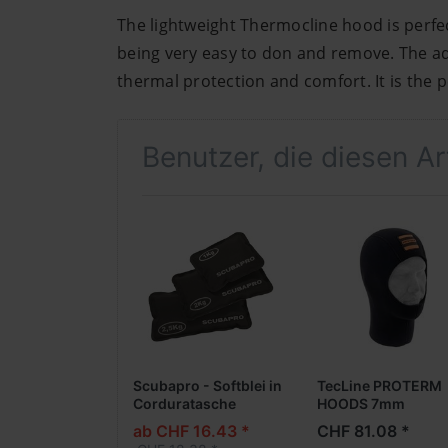
The lightweight Thermocline hood is perfec
being very easy to don and remove. The addi
thermal protection and comfort. It is the 
Benutzer, die diesen A
Scubapro - Softblei in
TecLine PROTERM
Corduratasche
HOODS 7mm
ab CHF 16.43 *
CHF 81.08 *