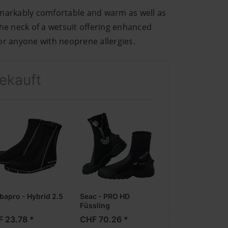
remarkably comfortable and warm as well as
the neck of a wetsuit offering enhanced
for anyone with neoprene allergies.
gekauft
bapro - Hybrid 2.5
Seac - PRO HD
Füssling
 23.78 *
CHF 70.26 *