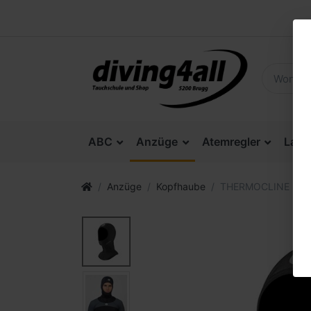
ABC
Anzüge
Atemregler
Lam
Anzüge
Kopfhaube
THERMOCLINE HOO